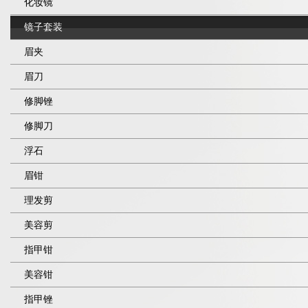
化妆镜
镜子套装
眉夹
眉刀
修脚锉
修脚刀
浮石
眉钳
理发剪
美容剪
指甲钳
美容钳
指甲锉