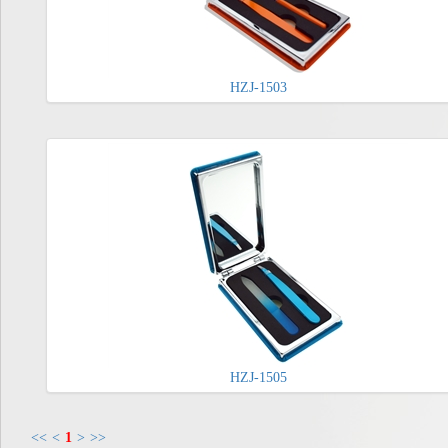
HZJ-1503
HZJ-1505
<<
<
1
>
>>