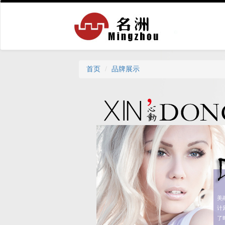
首页
品牌展示
遵
美
计
了