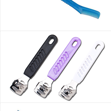
眉刀
修脚刀