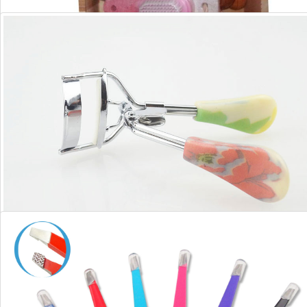
沐浴套装
睫毛夹