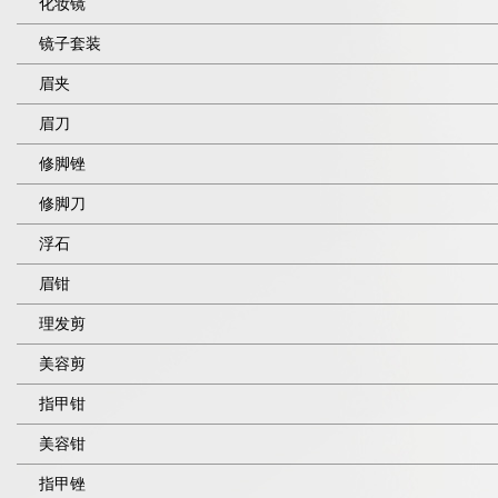
化妆镜
镜子套装
眉夹
眉刀
修脚锉
修脚刀
浮石
眉钳
理发剪
美容剪
指甲钳
美容钳
指甲锉