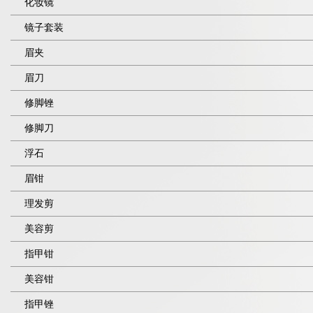
化妆镜
镜子套装
眉夹
眉刀
修脚锉
修脚刀
浮石
眉钳
理发剪
美容剪
指甲钳
美容钳
指甲锉