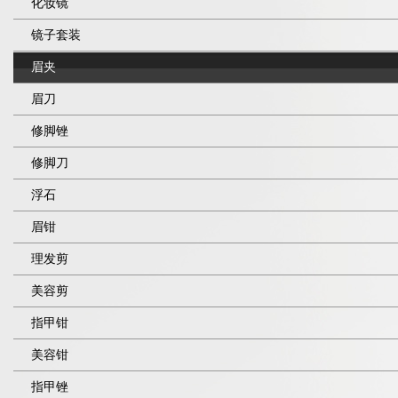
化妆镜
镜子套装
眉夹
眉刀
修脚锉
修脚刀
浮石
眉钳
理发剪
美容剪
指甲钳
美容钳
指甲锉