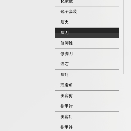
化妆镜
镜子套装
眉夹
眉刀
修脚锉
修脚刀
浮石
眉钳
理发剪
美容剪
指甲钳
美容钳
指甲锉